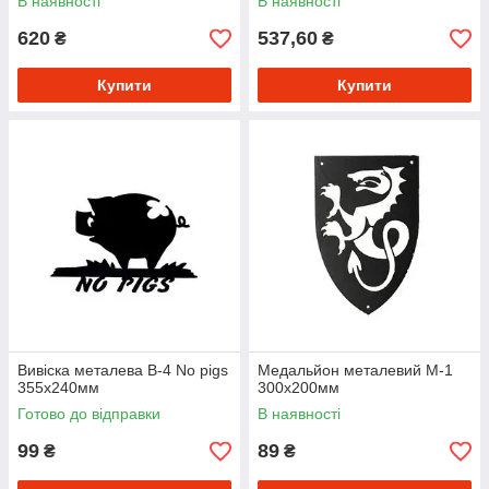
В наявності
В наявності
620
537,60
₴
₴
Купити
Купити
Вивіска металева В-4 No pigs
Медальйон металевий М-1
355х240мм
300х200мм
Готово до відправки
В наявності
99
89
₴
₴