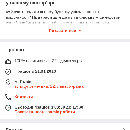
у вашому екстер’єрі
🏡 Хочете надати своєму будинку унікальності та
вишуканості?
Прикраси для дому та фасаду
– це чудовий
спосіб зробити екстер’єр більш стильним, підкреслити
індивідуальність і створити затишну атмосферу. Виготовлені з
Показати все
металу, кованих елементів або міцного пластику
, вони
мають високу стійкість до погодних умов і довгий термін
служби.
Про нас
📌
Переваги декоративних елементів для
фасаду та будинку:
100% позитивних з 27 відгуків за рік
✔
Міцні матеріали
– сталь, мідь, ковка або пластик з
Працює з 21.01.2013
антикорозійним покриттям
✔
Естетичний вигляд
– додають елегантності та гармонійно
м. Львів
доповнюють дизайн
вулиця Земельна, 22, Львів, Україна
✔
Різноманітність стилів
– класичні, сучасні, вінтажні або
ексклюзивні рішення
Контакти
✔
Простий монтаж
– легке встановлення на стіни, вхідні
зони, вікна чи дах
Сьогодні працює з 08:30 до 17:30
Показати весь графік роботи
📍
Де використовують фасадні прикраси?
🏠
На приватних будинках
– для створення індивідуального
стилю екстер’єру
Про нас