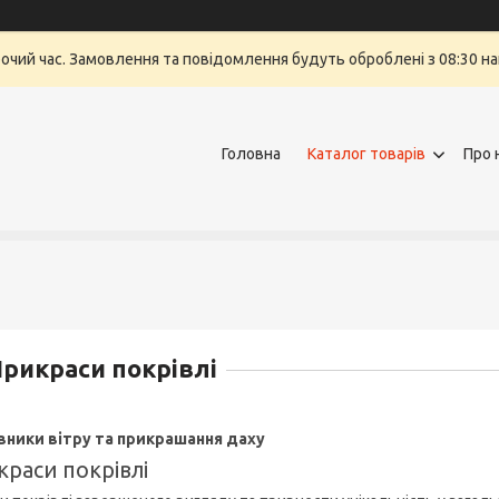
бочий час. Замовлення та повідомлення будуть оброблені з 08:30 на
Головна
Каталог товарів
Про 
рикраси покрівлі
вники вітру та прикрашання даху
раси покрівлі