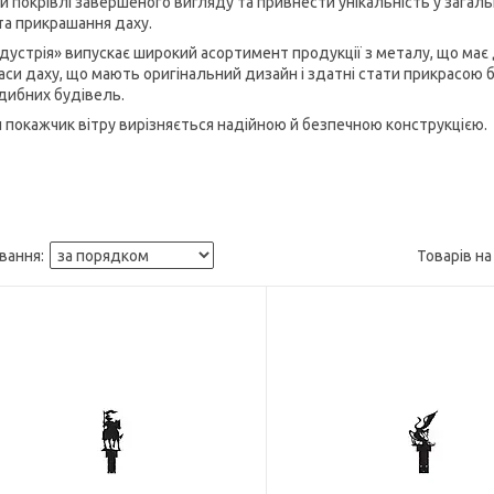
и покрівлі завершеного вигляду та привнести унікальність у зага
 та прикрашання даху.
ндустрія» випускає широкий асортимент продукції з металу, що має д
аси даху, що мають оригінальний дизайн і здатні стати прикрасою бу
дибних будівель.
 покажчик вітру вирізняється надійною й безпечною конструкцією.