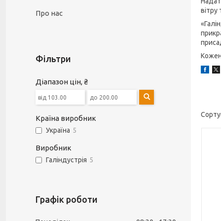
Надат
вітру
Про нас
«Галі
прикр
приса
Кожен
Фільтри
Діапазон цін, ₴
Країна виробник
Україна
5
Виробник
Галіндустрія
5
Графік роботи