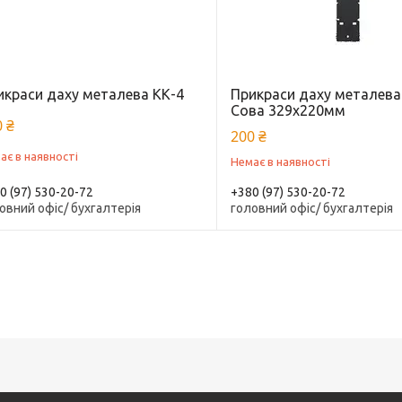
икраси даху металева КК-4
Прикраси даху металева
Сова 329х220мм
 ₴
200 ₴
ає в наявності
Немає в наявності
0 (97) 530-20-72
+380 (97) 530-20-72
овний офіс/ бухгалтерія
головний офіс/ бухгалтерія