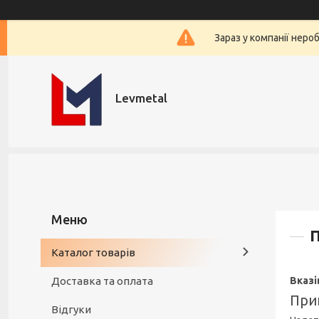
Зараз у компанії неро
Levmetal
П
Каталог товарів
Доставка та оплата
Вказі
Прик
Відгуки