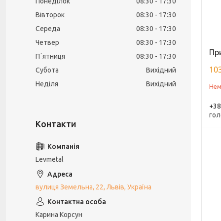
Понеділок
08:30
17:30
Вівторок
08:30
17:30
Середа
08:30
17:30
Четвер
08:30
17:30
Пр
Пʼятниця
08:30
17:30
103
Субота
Вихідний
Неділя
Вихідний
Нем
+38
гол
Levmetal
вулиця Земельна, 22, Львів, Україна
Карина Корсун