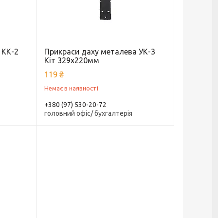
 КК-2
Прикраси даху металева УК-3
Кіт 329х220мм
119 ₴
Немає в наявності
+380 (97) 530-20-72
головний офіс/ бухгалтерія