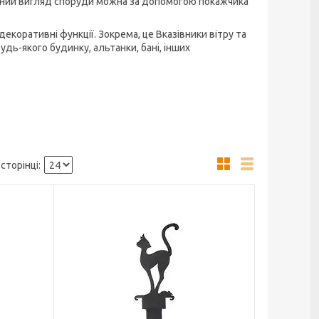
льний вигляд споруди можна за допомогою покажчика
екоративні функції. Зокрема, це Вказівники вітру та
дь-якого будинку, альтанки, бані, інших