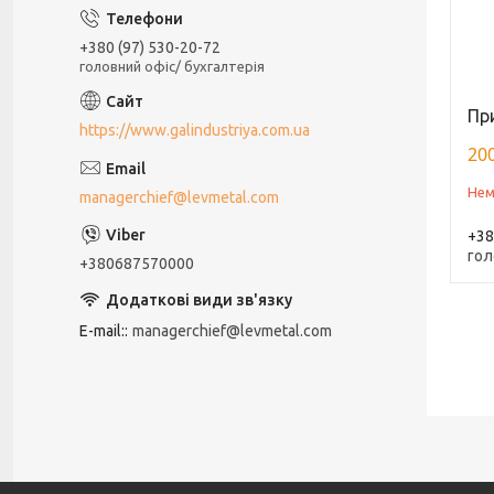
+380 (97) 530-20-72
головний офіс/ бухгалтерія
Пр
https://www.galindustriya.com.ua
200
Нем
managerchief@levmetal.com
+38
гол
+380687570000
E-mail:
managerchief@levmetal.com