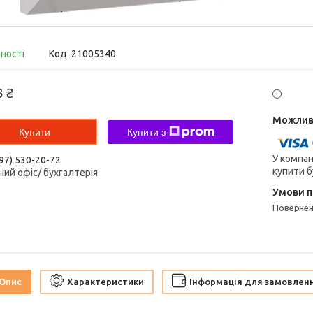
вності
Код:
21005340
3 ₴
Купити
Купити з
У компан
97) 530-20-72
купити б
ний офіс/ бухгалтерія
поверне
Опис
Характеристики
Інформація для замовлен