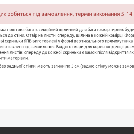
ик робиться під замовлення, термін виконання 5-14 
ька поштова багатосекційний щілинний для багатоквартирних будин
ься до стіни. Отвір на листи: спереду, щілина в кожній комірці. Ф
ві скриньки ЯПВ виготовлені у формі вертикального прямокутника 
виготовлені під замовлення. Вхідні отвори для кореспонденції розм
ення листів: спереду до кожної скриньки є замок після відкриття я
ити матеріали.
без задньої стінки, мають загини по 5 см (задню стінку можна замо