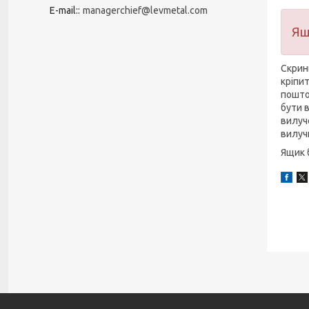
E-mail:
managerchief@levmetal.com
Ящ
Скрин
кріпит
пошто
бути 
вилуч
вилуч
Ящик 