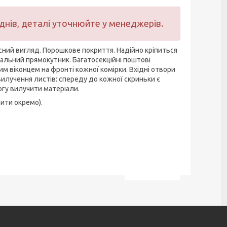
днів, деталі уточнюйте у менеджерів.
сний вигляд. Порошкове покриття. Надійно кріпиться
икальний прямокутник. Багатосекційні поштові
м віконцем на фронті кожної комірки. Вхідні отвори
вилучення листів: спереду до кожної скриньки є
огу вилучити матеріали.
вити окремо).