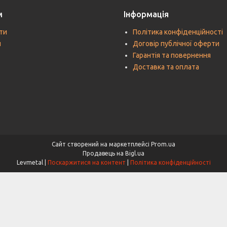
м
Інформація
ти
Політика конфіденційності
и
Договір публічної оферти
Гарантія та повернення
Доставка та оплата
Сайт створений на маркетплейсі
Prom.ua
Продавець на Bigl.ua
Levmetal |
Поскаржитися на контент
|
Політика конфіденційності