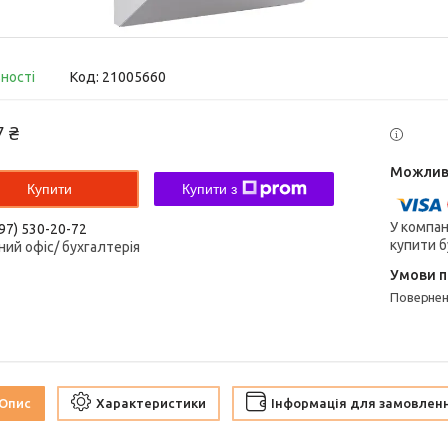
вності
Код:
21005660
7 ₴
Купити
Купити з
У компан
97) 530-20-72
купити б
ний офіс/ бухгалтерія
поверне
Опис
Характеристики
Інформація для замовлен