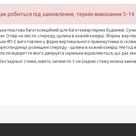
ик робиться під замовлення, термін виконання 5-14 
ька поштова багатосекційний для багатоквартирних будинків. Суча
іни. Отвір на листи: спереду, щілина в кожній комірці. Форма: верт
ьки ЯП-С виготовлені у формі вертикального прямокутника зі скляни
ореспонденції розміщені спереду - щілина в кожній комірці. Метод 
 після відкриття якого дверцята скриньки відхиляються, що дає зм
без задньої стінки, мають загини по 5 см (задню стінку можна замо