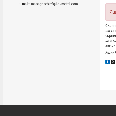
E-mail:
managerchief@levmetal.com
Ящ
Скрин
до ст
скрин
для к
замок
Ящик 