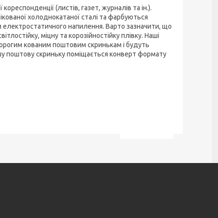
кореспонденції (листів, газет, журналів та ін.).
ікованої холоднокатаної сталі та фарбуються
електростатичного напилення. Варто зазначити, що
тлостійку, міцну та корозійностійку плівку. Наші
 дорогим кованим поштовим скринькам і будуть
ашу поштову скриньку поміщається конверт формату