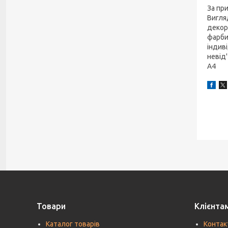
За при
Вигля
декор
фарби
індив
невід
А4
Товари
Клієнта
Каталог товарів
Контак