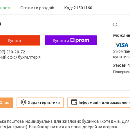
вності
Оптом і в роздріб
Код:
21501160
₴
Купити
Купити з
У компан
97) 530-20-72
купити б
ний офіс/ бухгалтерія
поверне
Опис
Характеристики
Інформація для замовлен
ька поштова індивідуальна для житлових будинків і котеджів. Для 
тя (антрацит). Надійно кріпиться до стіни, дверей чи огорож.