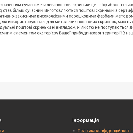
значенням сучасні металеві поштові скриньки це - збір абонентської 
д став більш сучасний. Виготовляються поштові скриньки із сертиф
ативно-захисними високоякісними порошковими фарбами методом 
, які використовуються для металевих поштових скриньок, мають сві
ідуальні поштові скриньки ні виглядом, ні якістю не поступаються
'ємним елементом екстер'єру Вашої прибудинкової території! В н
м
Інформація
ти
Політика конфіденційності