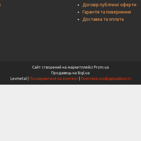
и
Договір публічної оферти
Гарантія та повернення
Доставка та оплата
Сайт створений на маркетплейсі
Prom.ua
Продавець на Bigl.ua
Levmetal |
Поскаржитися на контент
|
Політика конфіденційності