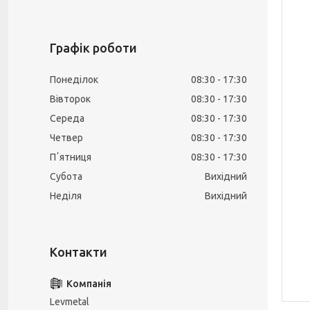
Графік роботи
Понеділок
08:30
17:30
Вівторок
08:30
17:30
Середа
08:30
17:30
Четвер
08:30
17:30
Пʼятниця
08:30
17:30
Субота
Вихідний
Неділя
Вихідний
Levmetal