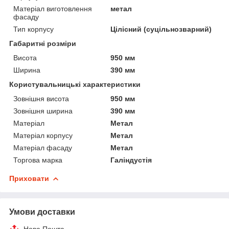
Матеріал виготовлення
метал
фасаду
Тип корпусу
Цілісний (суцільнозварний)
Габаритні розміри
Висота
950 мм
Ширина
390 мм
Користувальницькі характеристики
Зовнішня висота
950 мм
Зовнішня ширина
390 мм
Матеріал
Метал
Матеріал корпусу
Метал
Матеріал фасаду
Метал
Торгова марка
Галіндустія
Приховати
Умови доставки
Нова Пошта