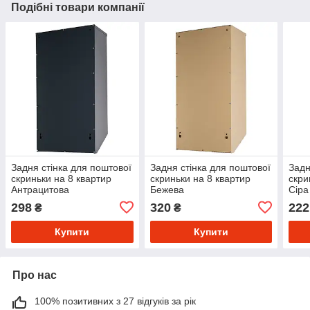
Подібні товари компанії
Задня стінка для поштової
Задня стінка для поштової
Задн
скриньки на 8 квартир
скриньки на 8 квартир
скри
Антрацитова
Бежева
Сіра
298
320
222
₴
₴
Купити
Купити
Про нас
100% позитивних з 27 відгуків за рік