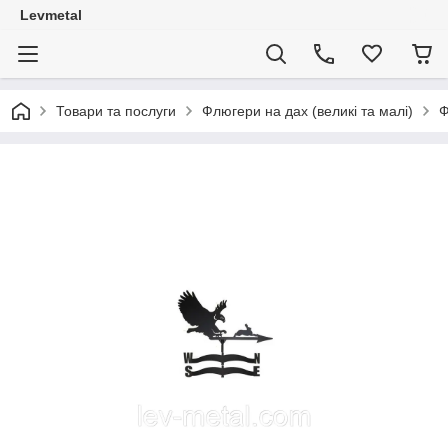
Levmetal
Товари та послуги
Флюгери на дах (великі та малі)
Ф