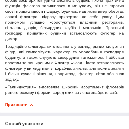
собою весь архітектурний ансамбль будівлі. І хоча практична
функція флюгера залишилася в минулому, він не втратив
своєї привабливості і шарму. Будинок, над яким вітер обертає
лопаті флюгера, відразу привертає до себе увагу. Цим
прийомом успішно користуються власники ресторанів,
віталень дворів, більярдних клубів і магазинів. Практичні
господарі приватних будинків встановлюють флюгер на
димар.
Традиційно флюгера виготовляють у вигляді різних силуетів і
фігур, які символізують характер та уподобання господаря
будинку, а також слугують своєрідним талісманом. Найбільш
простим та поширеним є Флюгер Ф-лад. Часто встановлюють
флюгери у вигляді півнів, кораблів, ангелів, але можна знайти
і більш сучасні рішення, наприклад, флюгер літак або знак
зодіаку.
«Галиндустрия» виготовляє широкий асортимент флюгерів
різного розміру і форми, серед яких ви легко знайдете свій.
Приховати
Спосіб упаковки