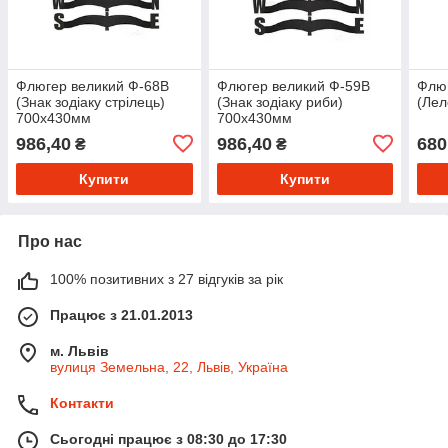
Флюгер великий Ф-68В
Флюгер великий Ф-59В
Флюг
(Знак зодіаку стрілець)
(Знак зодіаку риби)
(Лел
700х430мм
700х430мм
986,40
986,40
680
₴
₴
Купити
Купити
Про нас
100% позитивних з 27 відгуків за рік
Працює з 21.01.2013
м. Львів
вулиця Земельна, 22, Львів, Україна
Контакти
Сьогодні працює з 08:30 до 17:30