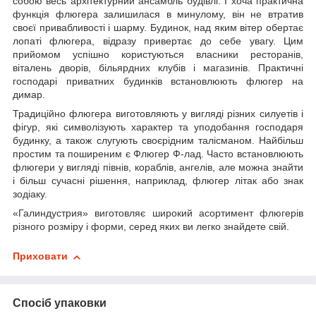
собою весь архітектурний ансамбль будівлі. І хоча практична
функція флюгера залишилася в минулому, він не втратив
своєї привабливості і шарму. Будинок, над яким вітер обертає
лопаті флюгера, відразу привертає до себе увагу. Цим
прийомом успішно користуються власники ресторанів,
віталень дворів, більярдних клубів і магазинів. Практичні
господарі приватних будинків встановлюють флюгер на
димар.
Традиційно флюгера виготовляють у вигляді різних силуетів і
фігур, які символізують характер та уподобання господаря
будинку, а також слугують своєрідним талісманом. Найбільш
простим та поширеним є Флюгер Ф-лад. Часто встановлюють
флюгери у вигляді півнів, кораблів, ангелів, але можна знайти
і більш сучасні рішення, наприклад, флюгер літак або знак
зодіаку.
«Галиндустрия» виготовляє широкий асортимент флюгерів
різного розміру і форми, серед яких ви легко знайдете свій.
Приховати
Спосіб упаковки