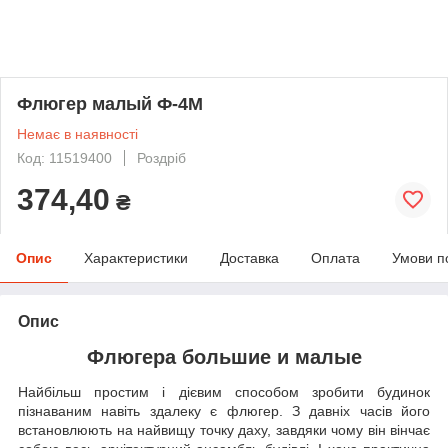
Флюгер малый Ф-4М
Немає в наявності
Код: 11519400
Роздріб
374,40
₴
Опис
Характеристики
Доставка
Оплата
Умови п
Опис
Флюгера большие и малые
Найбільш простим і дієвим способом зробити будинок
пізнаваним навіть здалеку є флюгер. З давніх часів його
встановлюють на найвищу точку даху, завдяки чому він вінчає