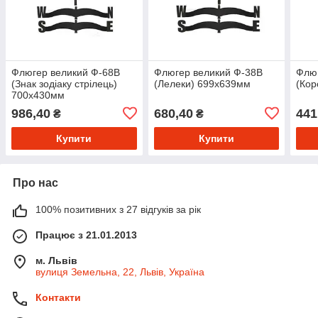
Флюгер великий Ф-68В
Флюгер великий Ф-38В
Флю
(Знак зодіаку стрілець)
(Лелеки) 699х639мм
(Кор
700х430мм
986,40
680,40
441
₴
₴
Купити
Купити
Про нас
100% позитивних з 27 відгуків за рік
Працює з 21.01.2013
м. Львів
вулиця Земельна, 22, Львів, Україна
Контакти