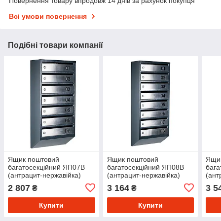
Повернення товару впродовж 14 днів за рахунок покупця
Всі умови повернення
Подібні товари компанії
Ящик поштовий
Ящик поштовий
Ящи
багатосекційний ЯП07B
багатосекційний ЯП08B
бага
(антрацит-нержавійка)
(антрацит-нержавійка)
(ант
2 807
3 164
3 5
₴
₴
Купити
Купити