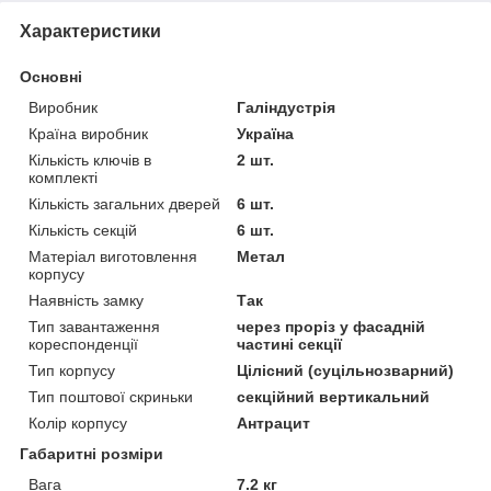
Характеристики
Основні
Виробник
Галіндустрія
Країна виробник
Україна
Кількість ключів в
2 шт.
комплекті
Кількість загальних дверей
6 шт.
Кількість секцій
6 шт.
Матеріал виготовлення
Метал
корпусу
Наявність замку
Так
Тип завантаження
через проріз у фасадній
кореспонденції
частині секції
Тип корпусу
Цілісний (суцільнозварний)
Тип поштової скриньки
секційний вертикальний
Колір корпусу
Антрацит
Габаритні розміри
Вага
7.2 кг