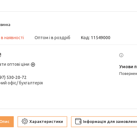
винка
 в наявності
Оптом і в роздріб
Код:
11549000
₴
ати оптові ціни
поверне
97) 530-20-72
ний офіс/ бухгалтерія
Опис
Характеристики
Інформація для замовлен