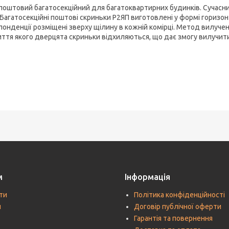
поштовий багатосекційний для багатоквартирних будинків. Сучасни
. Багатосекційні поштові скриньки Р2ЯП виготовлені у формі горизо
понденції розміщені зверху щілину в кожній комірці. Метод вилучен
иття якого дверцята скриньки відхиляються, що дає змогу вилучит
м
Інформація
ти
Політика конфіденційності
и
Договір публічної оферти
Гарантія та повернення