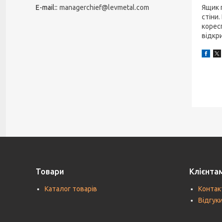
Ящик 
E-mail:
managerchief@levmetal.com
стіни
корес
відкр
Товари
Клієнта
Каталог товарів
Контак
Відгук